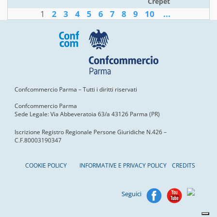
Crepet
1
2
3
4
5
6
7
8
9
10
...
Confcommercio Parma – Tutti i diritti riservati
Confcommercio Parma
Sede Legale: Via Abbeveratoia 63/a 43126 Parma (PR)
Iscrizione Registro Regionale Persone Giuridiche N.426 –
C.F.80003190347
COOKIE POLICY
INFORMATIVE E PRIVACY POLICY
CREDITS
Seguici