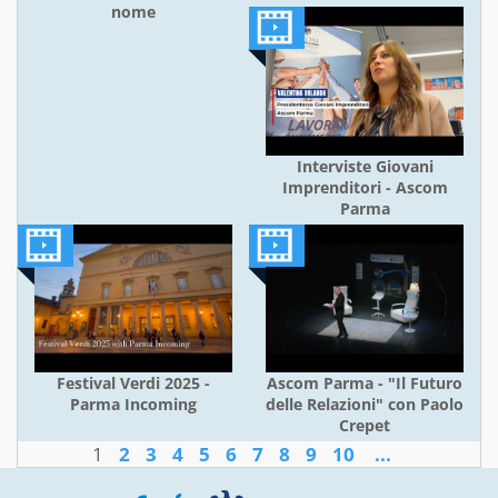
nome
Interviste Giovani
Imprenditori - Ascom
Parma
Festival Verdi 2025 -
Ascom Parma - "Il Futuro
Parma Incoming
delle Relazioni" con Paolo
Crepet
1
2
3
4
5
6
7
8
9
10
...