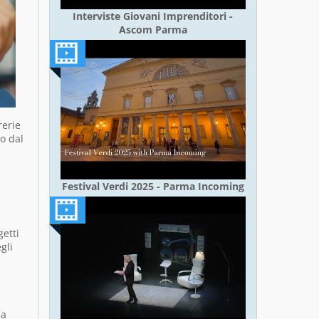
Interviste Giovani Imprenditori -
Ascom Parma
rerie
to dal
Festival Verdi 2025 - Parma Incoming
getti
gli
 a