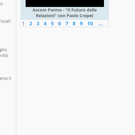
in
Ascom Parma - "Il Futuro delle
Relazioni" con Paolo Crepet
rsuali
1
2
3
4
5
6
7
8
9
10
...
glio
ività
eno il