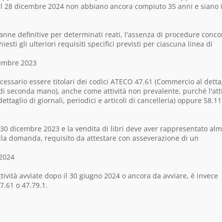
e al 28 dicembre 2024 non abbiano ancora compiuto 35 anni e siano 
danne definitive per determinati reati, l'assenza di procedure conco
hiesti gli ulteriori requisiti specifici previsti per ciascuna linea di
icembre 2023
cessario essere titolari dei codici ATECO 47.61 (Commercio al detta
ri di seconda mano), anche come attività non prevalente, purché l'att
ettaglio di giornali, periodici e articoli di cancelleria) oppure 58.11
il 30 dicembre 2023 e la vendita di libri deve aver rappresentato alm
la domanda, requisito da attestare con asseverazione di un
 2024
ttività avviate dopo il 30 giugno 2024 o ancora da avviare, è invece
7.61 o 47.79.1.