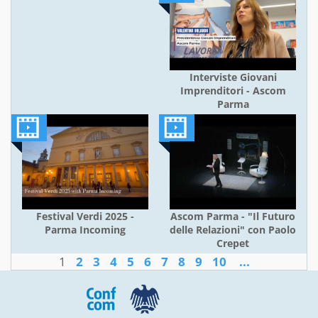
Interviste Giovani
Imprenditori - Ascom
Parma
Festival Verdi 2025 -
Ascom Parma - "Il Futuro
Parma Incoming
delle Relazioni" con Paolo
Crepet
1
2
3
4
5
6
7
8
9
10
...