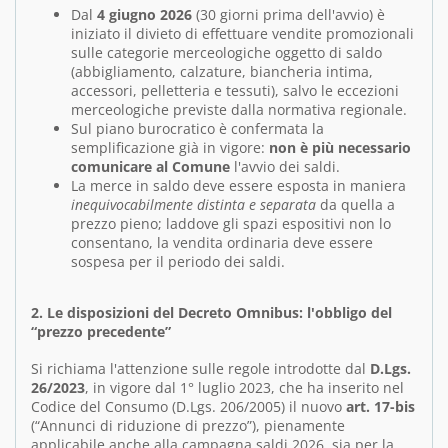
Dal
4 giugno 2026
(30 giorni prima dell'avvio) è
iniziato il divieto di effettuare vendite promozionali
sulle categorie merceologiche oggetto di saldo
(abbigliamento, calzature, biancheria intima,
accessori, pelletteria e tessuti), salvo le eccezioni
merceologiche previste dalla normativa regionale.
Sul piano burocratico è confermata la
semplificazione già in vigore:
non è più necessario
comunicare al Comune
l'avvio dei saldi.
La merce in saldo deve essere esposta in maniera
inequivocabilmente distinta e separata
da quella a
prezzo pieno; laddove gli spazi espositivi non lo
consentano, la vendita ordinaria deve essere
sospesa per il periodo dei saldi.
2. Le disposizioni del Decreto Omnibus: l'obbligo del
“prezzo precedente”
Si richiama l'attenzione sulle regole introdotte dal
D.Lgs.
26/2023
, in vigore dal 1° luglio 2023, che ha inserito nel
Codice del Consumo (D.Lgs. 206/2005) il nuovo
art. 17-bis
(“Annunci di riduzione di prezzo”), pienamente
applicabile anche alla campagna saldi 2026,
sia per la