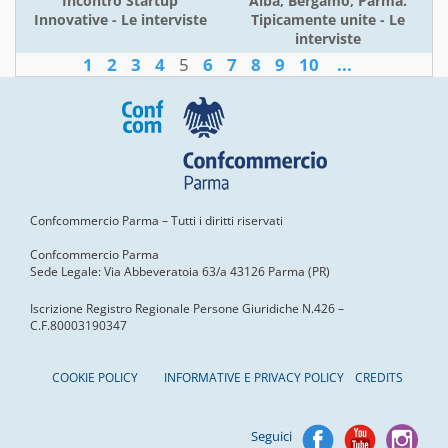
Incontro Startup
Alba, Bergamo, Parma.
Innovative - Le interviste
Tipicamente unite - Le
interviste
1
2
3
4
5
6
7
8
9
10
...
Confcommercio Parma – Tutti i diritti riservati
Confcommercio Parma
Sede Legale: Via Abbeveratoia 63/a 43126 Parma (PR)
Iscrizione Registro Regionale Persone Giuridiche N.426 –
C.F.80003190347
COOKIE POLICY
INFORMATIVE E PRIVACY POLICY
CREDITS
Seguici