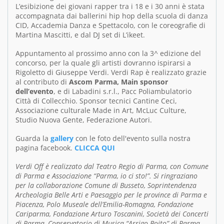
L’esibizione dei giovani rapper tra i 18 e i 30 anni è stata
accompagnata dai ballerini hip hop della scuola di danza
CID, Accademia Danza e Spettacolo, con le coreografie di
Martina Mascitti, e dal DJ set di L’ikeet.
Appuntamento al prossimo anno con la 3^ edizione del
concorso, per la quale gli artisti dovranno ispirarsi a
Rigoletto di Giuseppe Verdi. Verdi Rap è realizzato grazie
al contributo di
Ascom Parma, Main sponsor
dell’evento
, e di Labadini s.r.l., Pacc Poliambulatorio
Città di Collecchio. Sponsor tecnici Cantine Ceci,
Associazione culturale Made in Art, McLuc Culture,
Studio Nuova Gente, Federazione Autori.
Guarda la
gallery
con le foto dell'evento sulla nostra
pagina facebook.
CLICCA QUI
Verdi Off è realizzato dal Teatro Regio di Parma, con Comune
di Parma e Associazione “Parma, io ci sto!”. Si ringraziano
per la collaborazione Comune di Busseto, Soprintendenza
Archeologia Belle Arti e Paesaggio per le province di Parma e
Piacenza, Polo Museale dell’Emilia-Romagna, Fondazione
Cariparma, Fondazione Arturo Toscanini, Società dei Concerti
di Parma, Conservatorio di Musica “Arrigo Boito” di Parma,