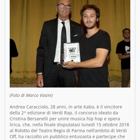
(Foto di Marco Vasini)
Andrea Caracciolo, 28 anni, in arte Kabo, è il vincitore
della 2^ edizione di Verdi Rap, il concorso ideato da
Cristina Bersanelli per unire musica hip hop e opera
lirica, che, nella finale disputatasi lunedì 15 ottobre 2018
al Ridotto del Teatro Regio di Parma nell’ambito di Verdi
Off, ha raccolto un pubblico entusiasta e partecipe che