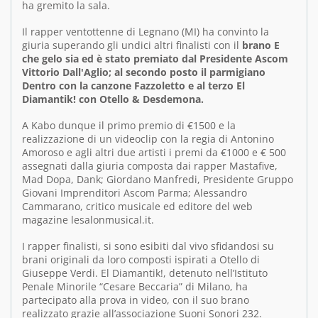
ha gremito la sala.
Il rapper ventottenne di Legnano (MI) ha convinto la
giuria superando gli undici altri finalisti con il
brano E
che gelo sia ed è stato premiato dal Presidente Ascom
Vittorio Dall'Aglio; al secondo posto il parmigiano
Dentro con la canzone Fazzoletto e al terzo El
Diamantik! con Otello & Desdemona.
A Kabo dunque il primo premio di €1500 e la
realizzazione di un videoclip con la regia di Antonino
Amoroso e agli altri due artisti i premi da €1000 e € 500
assegnati dalla giuria composta dai rapper Mastafive,
Mad Dopa, Dank; Giordano Manfredi, Presidente Gruppo
Giovani Imprenditori Ascom Parma; Alessandro
Cammarano, critico musicale ed editore del web
magazine lesalonmusical.it.
I rapper finalisti, si sono esibiti dal vivo sfidandosi su
brani originali da loro composti ispirati a Otello di
Giuseppe Verdi. El Diamantik!, detenuto nell’Istituto
Penale Minorile “Cesare Beccaria” di Milano, ha
partecipato alla prova in video, con il suo brano
realizzato grazie all’associazione Suoni Sonori 232.