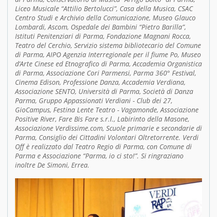
Liceo Musicale “Attilio Bertolucci”, Casa della Musica, CSAC
Centro Studi e Archivio della Comunicazione, Museo Glauco
Lombardi, Ascom, Ospedale dei Bambini “Pietro Barilla”,
Istituti Penitenziari di Parma, Fondazione Magnani Rocca,
Teatro del Cerchio, Servizio sistema bibliotecario del Comune
di Parma, AIPO Agenzia Interregionale per il fiume Po, Museo
d’Arte Cinese ed Etnografico di Parma, Accademia Organistica
di Parma, Associazione Cori Parmensi, Parma 360° Festival,
Cinema Edison, Professione Danza, Accademia Verdiana,
Associazione SENTO, Università di Parma, Società di Danza
Parma, Gruppo Appassionati Verdiani - Club dei 27,
GioCampus, Festina Lente Teatro - Vagamonde, Associazione
Positive River, Fare Bis Fare s.r.l., Labirinto della Masone,
Associazione Verdissime.com, Scuole primarie e secondarie di
Parma, Consiglio dei Cittadini Volontari Oltretorrente. Verdi
Off è realizzato dal Teatro Regio di Parma, con Comune di
Parma e Associazione “Parma, io ci sto!”. Si ringraziano
inoltre De Simoni, Errea.