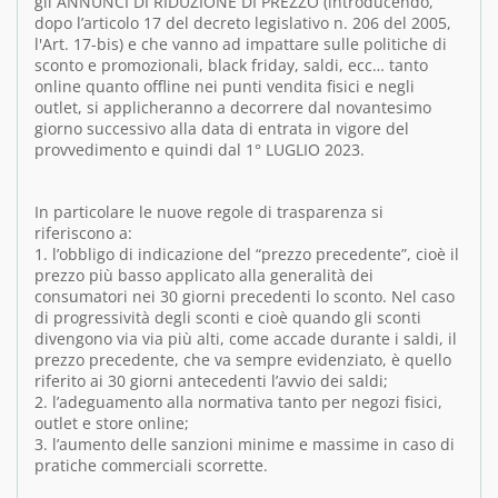
gli ANNUNCI DI RIDUZIONE DI PREZZO (introducendo,
dopo l’articolo 17 del decreto legislativo n. 206 del 2005,
l'Art. 17-bis) e che vanno ad impattare sulle politiche di
sconto e promozionali, black friday, saldi, ecc… tanto
online quanto offline nei punti vendita fisici e negli
outlet, si applicheranno a decorrere dal novantesimo
giorno successivo alla data di entrata in vigore del
provvedimento e quindi dal 1° LUGLIO 2023.
In particolare le nuove regole di trasparenza si
riferiscono a:
1. l’obbligo di indicazione del “prezzo precedente”, cioè il
prezzo più basso applicato alla generalità dei
consumatori nei 30 giorni precedenti lo sconto. Nel caso
di progressività degli sconti e cioè quando gli sconti
divengono via via più alti, come accade durante i saldi, il
prezzo precedente, che va sempre evidenziato, è quello
riferito ai 30 giorni antecedenti l’avvio dei saldi;
2. l’adeguamento alla normativa tanto per negozi fisici,
outlet e store online;
3. l’aumento delle sanzioni minime e massime in caso di
pratiche commerciali scorrette.