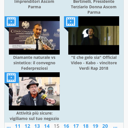
Imprenditori Ascom
Bertinelli, Presidente
Parma
Terziario Donna Ascom
Parma
Diamante naturale vs
"E che gelo sia" Official
sintetico: il convegno
Video - Kabo - vincitore
Federpreziosi
Verdi Rap 2018
Attività più sicure:
vigiliamo sul tuo negozio
...
11
12
13
14
15
16
17
18
19
20
...