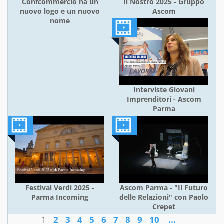
Confcommercio ha un
Il Nostro 2025 - Gruppo
nuovo logo e un nuovo
Ascom
nome
Interviste Giovani
Imprenditori - Ascom
Parma
Festival Verdi 2025 -
Ascom Parma - "Il Futuro
Parma Incoming
delle Relazioni" con Paolo
Crepet
1
2
3
4
5
6
7
8
9
10
...