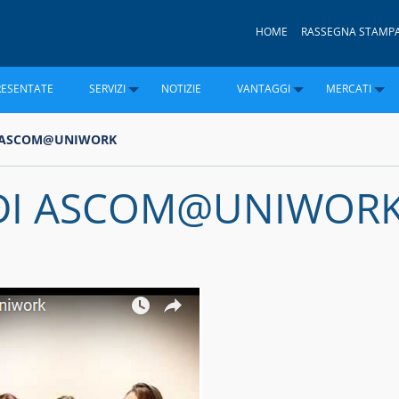
HOME
RASSEGNA STAMP
RESENTATE
SERVIZI
NOTIZIE
VANTAGGI
MERCATI
DI ASCOM@UNIWORK
 DI ASCOM@UNIWOR