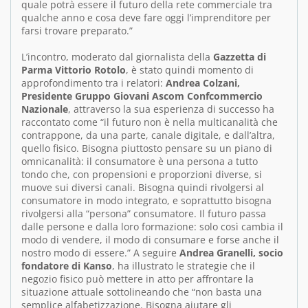
quale potrà essere il futuro della rete commerciale tra
qualche anno e cosa deve fare oggi l’imprenditore per
farsi trovare preparato.”
L’incontro, moderato dal giornalista della
Gazzetta di
Parma Vittorio Rotolo
, è stato quindi momento di
approfondimento tra i relatori:
Andrea Colzani,
Presidente Gruppo Giovani Ascom Confcommercio
Nazionale
, attraverso la sua esperienza di successo ha
raccontato come “il futuro non è nella multicanalità che
contrappone, da una parte, canale digitale, e dall’altra,
quello fisico. Bisogna piuttosto pensare su un piano di
omnicanalità: il consumatore è una persona a tutto
tondo che, con propensioni e proporzioni diverse, si
muove sui diversi canali. Bisogna quindi rivolgersi al
consumatore in modo integrato, e soprattutto bisogna
rivolgersi alla “persona” consumatore. Il futuro passa
dalle persone e dalla loro formazione: solo così cambia il
modo di vendere, il modo di consumare e forse anche il
nostro modo di essere.” A seguire
Andrea Granelli, socio
fondatore di Kanso
, ha illustrato le strategie che il
negozio fisico può mettere in atto per affrontare la
situazione attuale sottolineando che “non basta una
semplice alfabetizzazione. Bisogna aiutare gli