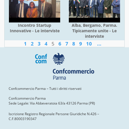
Incontro Startup
Alba, Bergamo, Parma.
Innovative - Le interviste
Tipicamente unite - Le
interviste
1
2
3
4
5
6
7
8
9
10
...
Confcommercio Parma – Tutti i diritti riservati
Confcommercio Parma
Sede Legale: Via Abbeveratoia 63/a 43126 Parma (PR)
Iscrizione Registro Regionale Persone Giuridiche N.426 –
C.F.80003190347