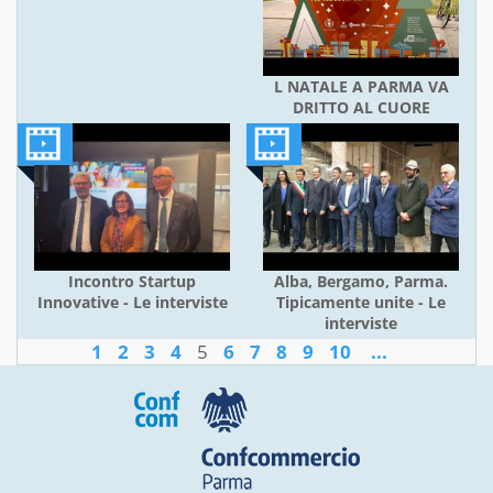
L NATALE A PARMA VA
DRITTO AL CUORE
Incontro Startup
Alba, Bergamo, Parma.
Innovative - Le interviste
Tipicamente unite - Le
interviste
1
2
3
4
5
6
7
8
9
10
...