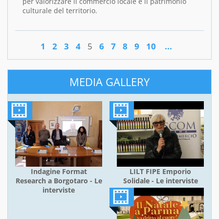
per valorizzare il commercio locale e il patrimonio
culturale del territorio.
1
2
3
4
5
6
7
8
9
10
...
MEDIA GALLERY
Indagine Format
LILT FIPE Emporio
Research a Borgotaro - Le
Solidale - Le interviste
interviste