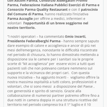
con Ascom Parma, Consorzio Albergatori Promo
Parma, Federazione Italiana Pubblici Esercizi di Parma e
Consorzio Parma Quality Restaurant
e con il
patrocinio
del Comune di Parma
, hanno realizzato l’iniziativa
Parma Accoglie
per offrire a medici, infermieri e
volontari
l’opportunità di un breve soggiorno nel
nostro territorio.
“I nostri operatori – ha commentato
Emio Incerti,
Presidente Federalberghi Parma
- hanno sempre saputo
dare esempio di calore e accoglienza e ancor di più nei
mesi dell’emergenza, nonostante le difficoltà riscontrate
nel periodo di chiusura, lo hanno dimostrato mettendo a
disposizione sia le camere per i sanitari sia le proprie
scorte di “kit accoglienza” per essere vicini a tutti quei
pazienti soli che non potevano contare nemmeno sul
supporto e la vicinanza dei propri cari. Con questa
nuova iniziativa – ha aggiunto Incerti - vogliamo offrire la
nostra massima ospitalità a tutti coloro, professionisti e
volontari, che si sono messi a disposizione del Paese ,
con generosità e spirito di servizio. Grazie alla
collaborazione di numerosi partner potremo offrire fino a
due notti in camera doppia in una struttura ricettiva del
territorio nel periodo compreso tra il 1° luglio e il 10