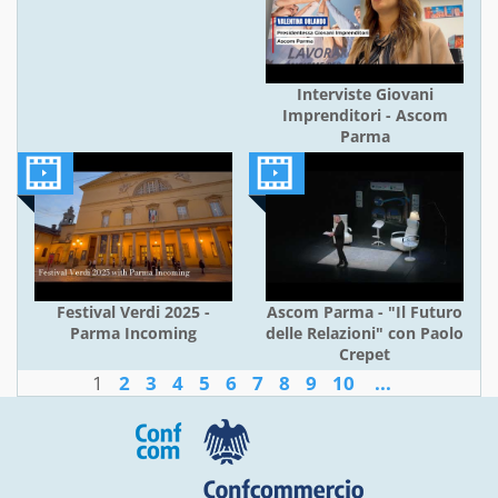
Interviste Giovani
Imprenditori - Ascom
Parma
Festival Verdi 2025 -
Ascom Parma - "Il Futuro
Parma Incoming
delle Relazioni" con Paolo
Crepet
1
2
3
4
5
6
7
8
9
10
...