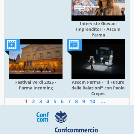
Interviste Giovani
Imprenditori - Ascom
Parma
Festival Verdi 2025 -
Ascom Parma - "Il Futuro
Parma Incoming
delle Relazioni" con Paolo
Crepet
1
2
3
4
5
6
7
8
9
10
...