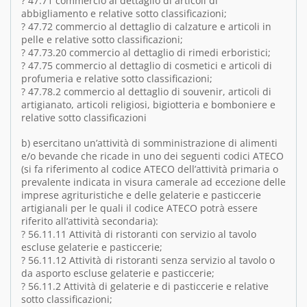
? 47.71 commercio al dettaglio di articoli di
abbigliamento e relative sotto classificazioni;
? 47.72 commercio al dettaglio di calzature e articoli in
pelle e relative sotto classificazioni;
? 47.73.20 commercio al dettaglio di rimedi erboristici;
? 47.75 commercio al dettaglio di cosmetici e articoli di
profumeria e relative sotto classificazioni;
? 47.78.2 commercio al dettaglio di souvenir, articoli di
artigianato, articoli religiosi, bigiotteria e bomboniere e
relative sotto classificazioni
b) esercitano un’attività di somministrazione di alimenti
e/o bevande che ricade in uno dei seguenti codici ATECO
(si fa riferimento al codice ATECO dell’attività primaria o
prevalente indicata in visura camerale ad eccezione delle
imprese agrituristiche e delle gelaterie e pasticcerie
artigianali per le quali il codice ATECO potrà essere
riferito all’attività secondaria):
? 56.11.11 Attività di ristoranti con servizio al tavolo
escluse gelaterie e pasticcerie;
? 56.11.12 Attività di ristoranti senza servizio al tavolo o
da asporto escluse gelaterie e pasticcerie;
? 56.11.2 Attività di gelaterie e di pasticcerie e relative
sotto classificazioni;