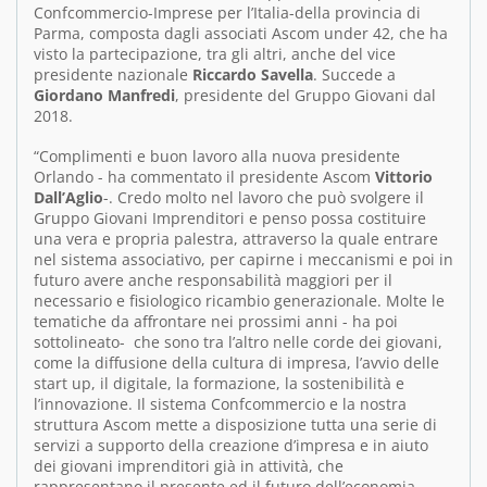
Confcommercio-Imprese per l’Italia-della provincia di
Parma, composta dagli associati Ascom under 42, che ha
visto la partecipazione, tra gli altri, anche del vice
presidente nazionale
Riccardo Savella
. Succede a
Giordano Manfredi
, presidente del Gruppo Giovani dal
2018.
“Complimenti e buon lavoro alla nuova presidente
Orlando - ha commentato il presidente Ascom
Vittorio
Dall’Aglio
-. Credo molto nel lavoro che può svolgere il
Gruppo Giovani Imprenditori e penso possa costituire
una vera e propria palestra, attraverso la quale entrare
nel sistema associativo, per capirne i meccanismi e poi in
futuro avere anche responsabilità maggiori per il
necessario e fisiologico ricambio generazionale. Molte le
tematiche da affrontare nei prossimi anni - ha poi
sottolineato- che sono tra l’altro nelle corde dei giovani,
come la diffusione della cultura di impresa, l’avvio delle
start up, il digitale, la formazione, la sostenibilità e
l’innovazione. Il sistema Confcommercio e la nostra
struttura Ascom mette a disposizione tutta una serie di
servizi a supporto della creazione d’impresa e in aiuto
dei giovani imprenditori già in attività, che
rappresentano il presente ed il futuro dell’economia