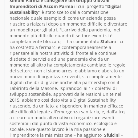
Simoni Parma e consigliere del Gruppo Giovani
Imprenditori di Ascom Parma
il cui progetto
“Digital
Sustainability”
è stato scelto dalla commissione
nazionale quale esempio di come un’azienda possa
riuscire a rialzarsi dopo un momento difficile e diventare
un modello per gli altri. "L'arrivo della pandemia, nel
momento più difficile quando il settore eventi si è
completamente bloccato, - ha commentato
Sfulcini
- ci
ha costretto a fermarci e contemporaneamente a
ripensare alla nostra attività; di fronte alle continue
disdette di servizi e ad una pandemia che da un
momento all'altro ha completamente cambiato le regole
del settore, non ci siamo arresi e abbiamo elaborato un
nuovo modo di organizzare eventi, sia completamente
digitali che ibridi grazie anche alla partnership con il
Labirinto della Masone. Ispirandoci ai 17 obiettivi di
sviluppo sostenibile, approvati dalle Nazioni Unite nel
2015, abbiamo cosi dato vita a Digital Sustainability
riuscendo, da un lato, a rispondere in maniera efficace
alle difficoltà legate all’emergenza sanitaria, e, dall’altro,
a creare un modo alternativo di organizzare eventi
sostenibili dal punto di vista economico, ecologico e
sociale. Fare questo lavoro è la mia passione e
l’imprenditore la mia missione – ha aggiunto
Sfulcini
–