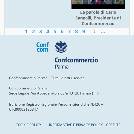
Le parole di Carlo
Sangalli, Presidente di
Confcommercio
1
2
3
4
5
6
7
8
9
10
...
Confcommercio Parma – Tutti i diritti riservati
Confcommercio Parma
Sede Legale: Via Abbeveratoia 63/a 43126 Parma (PR)
Iscrizione Registro Regionale Persone Giuridiche N.426 –
C.F.80003190347
COOKIE POLICY
INFORMATIVE E PRIVACY POLICY
CREDITS