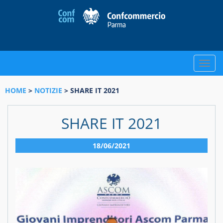
Toggle
naviga
HOME
>
NOTIZIE
> SHARE IT 2021
SHARE IT 2021
18/06/2021