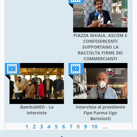
PIAZZA GHIAIA, ASCOM E
CONFESERCENTI
SUPPORTANO LA
RACCOLTA FIRME DEI
COMMERCIANTI
BambùMED - Le
Intervista al presidente
interviste
Fipe Parma Ugo
Bertolotti
1
2
3
4
5
6
7
8
9
10
...