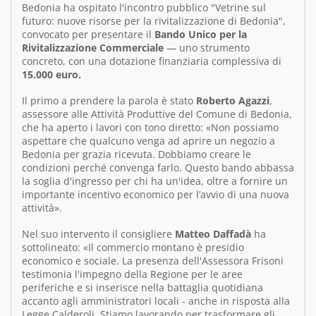
Bedonia ha ospitato l'incontro pubblico "Vetrine sul
futuro: nuove risorse per la rivitalizzazione di Bedonia",
convocato per presentare il
Bando Unico per la
Rivitalizzazione Commerciale
— uno strumento
concreto, con una dotazione finanziaria complessiva di
15.000 euro.
Il primo a prendere la parola è stato
Roberto Agazzi
,
assessore alle Attività Produttive del Comune di Bedonia,
che ha aperto i lavori con tono diretto: «Non possiamo
aspettare che qualcuno venga ad aprire un negozio a
Bedonia per grazia ricevuta. Dobbiamo creare le
condizioni perché convenga farlo. Questo bando abbassa
la soglia d'ingresso per chi ha un'idea, oltre a fornire un
importante incentivo economico per l’avvio di una nuova
attività».
Nel suo intervento il consigliere
Matteo Daffadà
ha
sottolineato: «Il commercio montano è presidio
economico e sociale. La presenza dell'Assessora Frisoni
testimonia l'impegno della Regione per le aree
periferiche e si inserisce nella battaglia quotidiana
accanto agli amministratori locali - anche in risposta alla
Legge Calderoli. Stiamo lavorando per trasformare gli