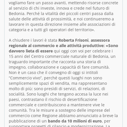
vogliamo fare un passo avanti, mettendo risorse concrete
al servizio di chi investe, innova e crede nel futuro di
Bedonia. Perché la vitalità dei piccoli centri passa dalla
salute delle attività di prossimità, e noi continueremo a
lavorare in questa direzione insieme alle associazioni di
categoria e a tutti gli operatori del territorio».
A chiudere i lavori è stata
Roberta Frisoni
,
assessora
regionale al commercio e alle attività produttive: «Sono
davvero lieta di essere
qui oggi con voi per celebrare i
15 anni del Centro commerciale naturale di Bedonia, un
traguardo importante che racconta una storia di
impegno, collaborazione e capacità di fare comunità.
Non è un caso che il convegno di oggi si intitoli
“Commercio vivo”, perché questi luoghi non sono
semplicemente spazi di vendita, ma rappresentano
molto di più: sono presìdi di servizi, di relazioni, di
socialità. Sono luoghi che tengono accesa la luce nei
paesi, contrastano il rischio di desertificazione
commerciale e contribuiscono a mantenere vive le
comunità. Tra le misure a sostegno delle imprese del
commercio come Regione abbiamo annunciato a breve la
pubblicazione di un
bando da 10 milioni di euro
, per
supportare progetti di rilancio e modernizzazione. La