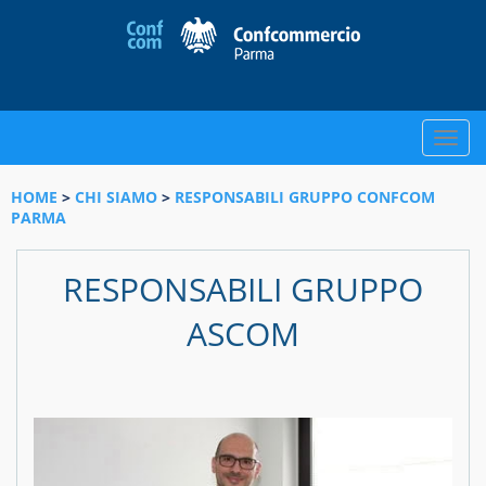
Toggle
naviga
HOME
>
CHI SIAMO
>
RESPONSABILI GRUPPO CONFCOM
PARMA
RESPONSABILI GRUPPO
ASCOM