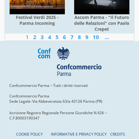
Festival Verdi 2025 -
Ascom Parma - "Il Futuro
Parma Incoming
delle Relazioni" con Paolo
Crepet
1
2
3
4
5
6
7
8
9
10
...
Confcommercio Parma – Tutti i diritti riservati
Confcommercio Parma
Sede Legale: Via Abbeveratoia 63/a 43126 Parma (PR)
Iscrizione Registro Regionale Persone Giuridiche N.426 –
C.F.80003190347
COOKIE POLICY
INFORMATIVE E PRIVACY POLICY
CREDITS