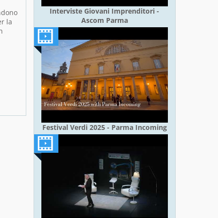
Interviste Giovani Imprenditori -
endono
Ascom Parma
r la
n
Festival Verdi 2025 - Parma Incoming