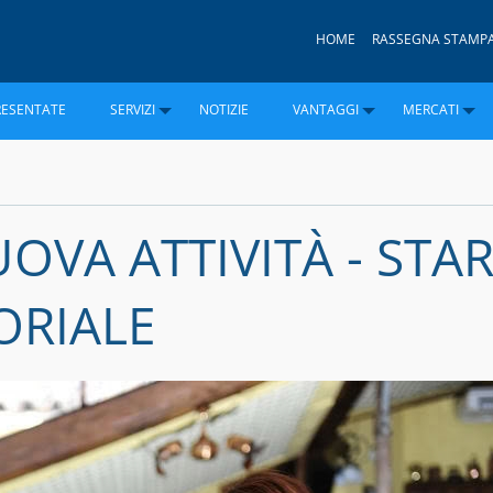
HOME
RASSEGNA STAMP
RESENTATE
SERVIZI
NOTIZIE
VANTAGGI
MERCATI
OVA ATTIVITÀ - STA
ORIALE