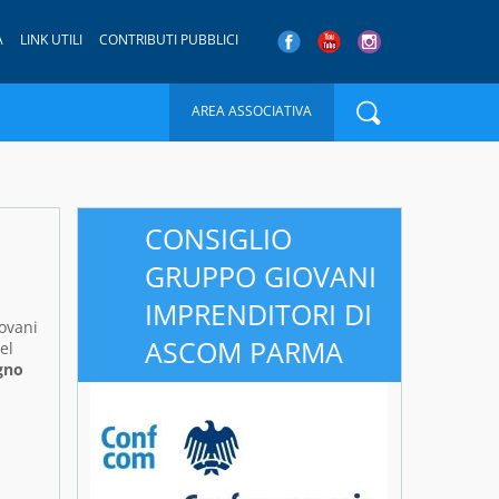
A
LINK UTILI
CONTRIBUTI PUBBLICI
AREA ASSOCIATIVA
CONSIGLIO
GRUPPO GIOVANI
IMPRENDITORI DI
iovani
ASCOM PARMA
el
egno