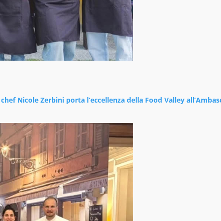
hef Nicole Zerbini porta l’eccellenza della Food Valley all’Ambas