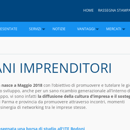
HOME
RASSEGNA STAMP
RESENTATE
SERVIZI
NOTIZIE
VANTAGGI
MERCATI
NI IMPRENDITORI
 nasce a Maggio 2018
con l’obiettivo di promuovere e tutelare le g
 lo sviluppo, anche per un sano ricambio generazionale all’interno d
ppo, vi sono infatti
la diffusione della cultura d’impresa e il sost
 di Parma e provincia da promuovere attraverso incontri, momenti
sinergia di networking tra le imprese stesse.
segnata una borsa di studio all'ITE Bodoni