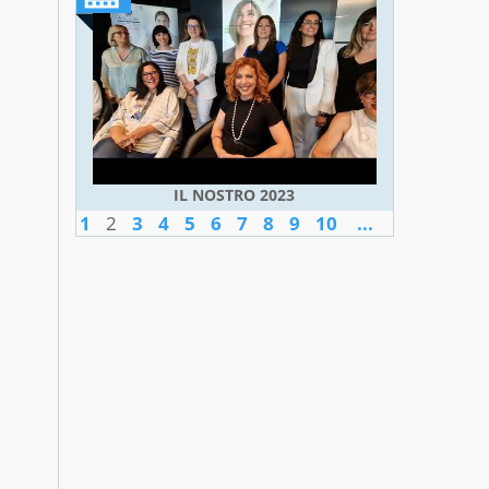
IL NOSTRO 2023
1
2
3
4
5
6
7
8
9
10
...