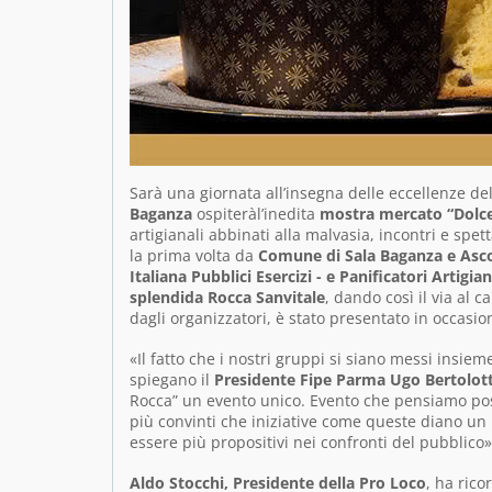
Sarà una giornata all’insegna delle eccellenze de
Baganza
ospiteràl’inedita
mostra mercato “Dolc
artigianali abbinati alla malvasia, incontri e sp
la prima volta da
Comune di Sala Baganza e Asco
Italiana Pubblici Esercizi - e Panificatori Artigi
splendida Rocca Sanvitale
, dando così il via al 
dagli organizzatori, è stato presentato in occasi
«Il fatto che i nostri gruppi si siano messi insie
spiegano il
Presidente Fipe Parma Ugo Bertolotti
Rocca” un evento unico. Evento che pensiamo p
più convinti che iniziative come queste diano un
essere più propositivi nei confronti del pubblico»
Aldo Stocchi, Presidente della Pro Loco
, ha rico