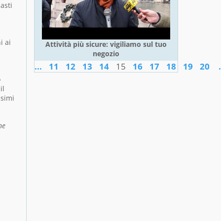
asti
i ai
Attività più sicure: vigiliamo sul tuo
negozio
...
11
12
13
14
15
16
17
18
19
20
.
o
il
ssimi
ne