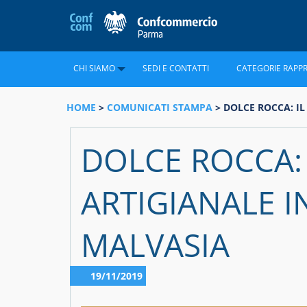
CHI SIAMO
SEDI E CONTATTI
CATEGORIE RAPP
HOME
>
COMUNICATI STAMPA
> DOLCE ROCCA: I
DOLCE ROCCA:
ARTIGIANALE 
MALVASIA
19/11/2019