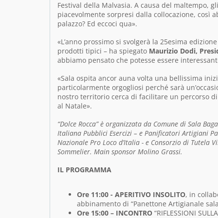
Festival della Malvasia. A causa del maltempo, gli
piacevolmente sorpresi dalla collocazione, così 
palazzo? Ed eccoci qua».
«L’anno prossimo si svolgerà la 25esima edizione d
prodotti tipici – ha spiegato
Maurizio Dodi, Presid
abbiamo pensato che potesse essere interessant
«Sala ospita ancor auna volta una bellissima inizi
particolarmente orgogliosi perché sarà un’occasio
nostro territorio cerca di facilitare un percors
al Natale».
“Dolce Rocca” è organizzata da Comune di Sala Baga
Italiana Pubblici Esercizi – e Panificatori Artigian
Nazionale Pro Loco d’Italia - e Consorzio di Tutela Vi
Sommelier. Main sponsor Molino Grassi.
IL PROGRAMMA
Ore 11:00 -
APERITIVO INSOLITO
, in coll
abbinamento di “Panettone Artigianale sala
Ore 15:00 –
INCONTRO
“RIFLESSIONI SULLA