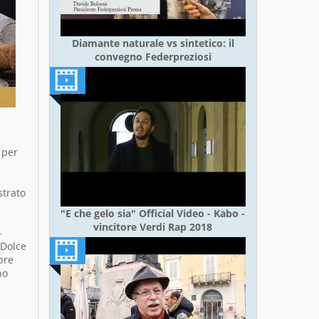
Diamante naturale vs sintetico: il
convegno Federpreziosi
 per
strato
"E che gelo sia" Official Video - Kabo -
vincitore Verdi Rap 2018
–
“Dolce
pre
no