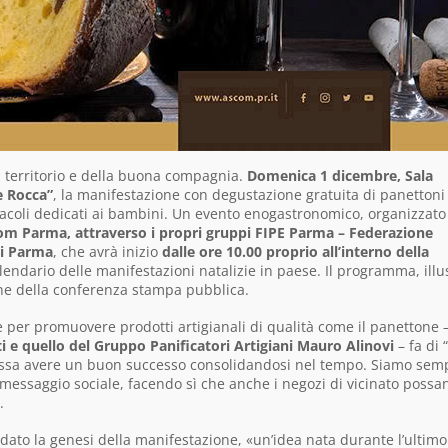
l territorio e della buona compagnia.
Domenica 1 dicembre, Sala
e Rocca”
, la manifestazione con degustazione gratuita di panettoni
ettacoli dedicati ai bambini. Un evento enogastronomico, organizzato
m Parma, attraverso i propri gruppi FIPE Parma – Federazione
ani Parma
, che avrà inizio
dalle ore 10.00
proprio all’interno della
calendario delle manifestazioni natalizie in paese. Il programma, illu
one della conferenza stampa pubblica.
me per promuovere prodotti artigianali di qualità come il panettone 
 e quello del Gruppo Panificatori Artigiani Mauro Alinovi
– fa di 
ossa avere un buon successo consolidandosi nel tempo. Siamo sem
 messaggio sociale, facendo sì che anche i negozi di vicinato possa
.
rdato la genesi della manifestazione, «un’idea nata durante l’ultimo