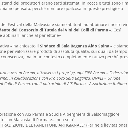
 stand dei produttori erano stati sistemati in Rocca e tutti sono rim
abbiamo pensato: perché non fare qualcosa in questo prestigioso
el Festival della Malvasia e siamo abituati ad abbinare i nostri vin
ente del Consorzio di Tutela dei Vini dei Colli di Parma
–. Così
e abbinarli anche al panettone»
ativa – ha chiosato il
Sindaco di Sala Baganza Aldo Spina
– e siam
ne per valorizzare prodotti di assoluta qualità, sui quali da tempo 
o di conoscenza, ma in un contesto completamente nuovo perché pro
nza e Ascom Parma, attraverso i propri gruppi FIPE Parma – Federazio
i Parma, in collaborazione con Pro Loco Sala Baganza, UNPLI – Unione
ni Colli di Parma, con il patrocinio di AIS Parma - Associazione Italiana
aborazione con AIS Parma e Scuola Alberghiera di Salsomaggiore,
to con Malvasia di Parma e... non solo”
 TRADIZIONE DEL PANETTONE ARTIGIANALE” (Farine e lievitazione)