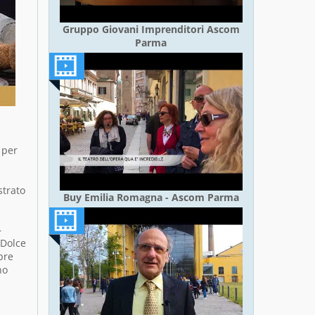
Gruppo Giovani Imprenditori Ascom
Parma
 per
strato
Buy Emilia Romagna - Ascom Parma
–
“Dolce
pre
no