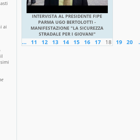
asti
INTERVISTA AL PRESIDENTE FIPE
PARMA UGO BERTOLOTTI -
i ai
MANIFESTAZIONE "LA SICUREZZA
STRADALE PER I GIOVANI"
...
11
12
13
14
15
16
17
18
19
20
.
o
il
ssimi
ne