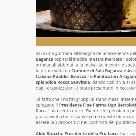
Sarà una giornata all’insegna delle eccellenze de
Baganza
ospiteràl’inedita
mostra mercato “Dolc
artigianali abbinati alla malvasia, incontri e sp
la prima volta da
Comune di Sala Baganza e Asco
Italiana Pubblici Esercizi - e Panificatori Artigi
splendida Rocca Sanvitale
, dando così il via al 
dagli organizzatori, è stato presentato in occasi
«Il fatto che i nostri gruppi si siano messi insie
spiegano il
Presidente Fipe Parma Ugo Bertolotti
Rocca” un evento unico. Evento che pensiamo p
più convinti che iniziative come queste diano un
essere più propositivi nei confronti del pubblico»
Aldo Stocchi, Presidente della Pro Loco
, ha rico