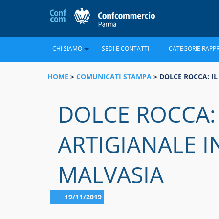
CHI SIAMO
SEDI E CONTATTI
CATEGORIE RAPP
HOME
>
COMUNICATI STAMPA
> DOLCE ROCCA: I
DOLCE ROCCA:
ARTIGIANALE 
MALVASIA
19/11/2019