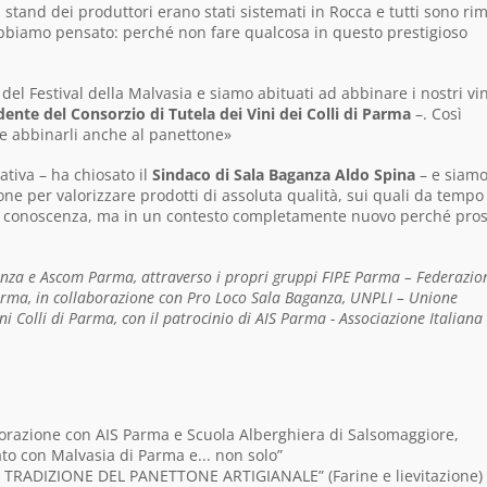
 stand dei produttori erano stati sistemati in Rocca e tutti sono rim
abbiamo pensato: perché non fare qualcosa in questo prestigioso
el Festival della Malvasia e siamo abituati ad abbinare i nostri vin
ente del Consorzio di Tutela dei Vini dei Colli di Parma
–. Così
e abbinarli anche al panettone»
ativa – ha chiosato il
Sindaco di Sala Baganza Aldo Spina
– e siam
ne per valorizzare prodotti di assoluta qualità, sui quali da tempo 
o di conoscenza, ma in un contesto completamente nuovo perché pro
nza e Ascom Parma, attraverso i propri gruppi FIPE Parma – Federazio
i Parma, in collaborazione con Pro Loco Sala Baganza, UNPLI – Unione
ni Colli di Parma, con il patrocinio di AIS Parma - Associazione Italiana
aborazione con AIS Parma e Scuola Alberghiera di Salsomaggiore,
to con Malvasia di Parma e... non solo”
 TRADIZIONE DEL PANETTONE ARTIGIANALE” (Farine e lievitazione)