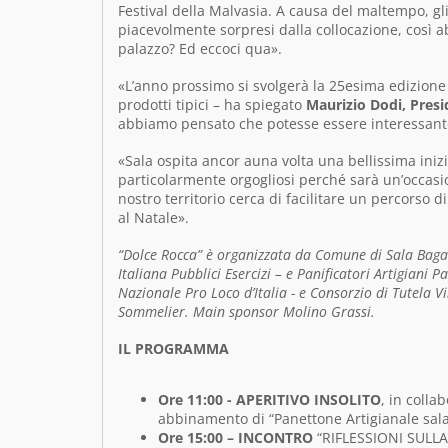
Festival della Malvasia. A causa del maltempo, gli
piacevolmente sorpresi dalla collocazione, così 
palazzo? Ed eccoci qua».
«L’anno prossimo si svolgerà la 25esima edizione d
prodotti tipici – ha spiegato
Maurizio Dodi, Presid
abbiamo pensato che potesse essere interessant
«Sala ospita ancor auna volta una bellissima inizi
particolarmente orgogliosi perché sarà un’occasio
nostro territorio cerca di facilitare un percors
al Natale».
“Dolce Rocca” è organizzata da Comune di Sala Baga
Italiana Pubblici Esercizi – e Panificatori Artigian
Nazionale Pro Loco d’Italia - e Consorzio di Tutela Vi
Sommelier. Main sponsor Molino Grassi.
IL PROGRAMMA
Ore 11:00 -
APERITIVO INSOLITO
, in coll
abbinamento di “Panettone Artigianale sala
Ore 15:00 –
INCONTRO
“RIFLESSIONI SULLA