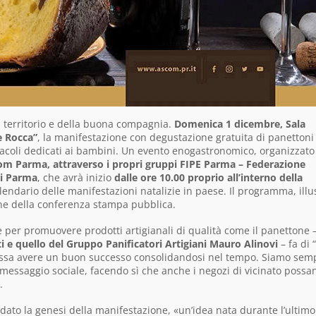
l territorio e della buona compagnia.
Domenica 1 dicembre, Sala
e Rocca”
, la manifestazione con degustazione gratuita di panettoni
ettacoli dedicati ai bambini. Un evento enogastronomico, organizzato
m Parma, attraverso i propri gruppi FIPE Parma – Federazione
ani Parma
, che avrà inizio
dalle ore 10.00
proprio all’interno della
calendario delle manifestazioni natalizie in paese. Il programma, illu
one della conferenza stampa pubblica.
me per promuovere prodotti artigianali di qualità come il panettone 
 e quello del Gruppo Panificatori Artigiani Mauro Alinovi
– fa di 
ossa avere un buon successo consolidandosi nel tempo. Siamo sem
 messaggio sociale, facendo sì che anche i negozi di vicinato possa
.
rdato la genesi della manifestazione, «un’idea nata durante l’ultimo