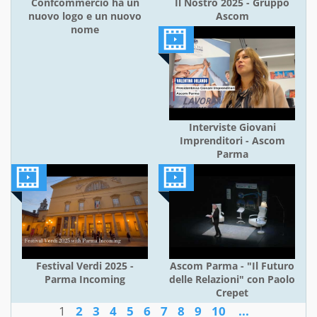
Confcommercio ha un
Il Nostro 2025 - Gruppo
nuovo logo e un nuovo
Ascom
nome
Interviste Giovani
Imprenditori - Ascom
Parma
Festival Verdi 2025 -
Ascom Parma - "Il Futuro
Parma Incoming
delle Relazioni" con Paolo
Crepet
1
2
3
4
5
6
7
8
9
10
...