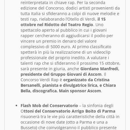
reinterpretata in chiave rap. Per la seconda
edizione del Concorso, dodici artisti provenienti da
tutta Italia si sfideranno a colpi di nuove melodie e
testi rap, rielaborando l’Otello di Verdi,
il 15
ottobre nel Ridotto del Teatro Regio
. Uno
spettacolo aperto al pubblico in cui i giovani
rapper cercheranno di aggiudicarsi il podio per
vincere un premio in denaro del valore
complessivo di 5000 euro. Al primo classificato
spetterà in più la realizzazione di un videoclip
professionale del proprio inedito. A valutare i
talenti rap che si sfideranno il prossimo 15 ottobre,
sarà presente in giuria, anche
Giordano Manfredi,
presidente del Gruppo Giovani di Ascom
. Il
Concorso Verdi Rap è
organizzato da Cristina
Bersanelli, pianista e divulgatrice lirica, e Chiara
Bella, discografica. Main sponsor Ascom
.
Flash Mob del Conservatorio
– la sinfonia degli
O
ttoni del Conservatorio Arrigo Boito di Parma
risuonerà tra le vie più caratteristiche della città in
occasione di nove date (otto a Parma e una a
Busseto) che coinvolgeranno il pubblico presente