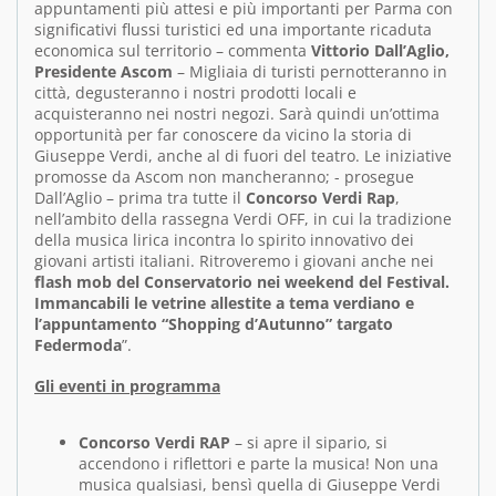
appuntamenti più attesi e più importanti per Parma con
significativi flussi turistici ed una importante ricaduta
economica sul territorio – commenta
Vittorio Dall’Aglio,
Presidente Ascom
– Migliaia di turisti pernotteranno in
città, degusteranno i nostri prodotti locali e
acquisteranno nei nostri negozi. Sarà quindi un’ottima
opportunità per far conoscere da vicino la storia di
Giuseppe Verdi, anche al di fuori del teatro. Le iniziative
promosse da Ascom non mancheranno; - prosegue
Dall’Aglio – prima tra tutte il
Concorso Verdi Rap
,
nell’ambito della rassegna Verdi OFF, in cui la tradizione
della musica lirica incontra lo spirito innovativo dei
giovani artisti italiani. Ritroveremo i giovani anche nei
flash mob del Conservatorio nei weekend del Festival.
Immancabili le vetrine allestite a tema verdiano e
l’appuntamento “Shopping d’Autunno” targato
Federmoda
”.
Gli eventi in programma
Concorso Verdi RAP
– si apre il sipario, si
accendono i riflettori e parte la musica! Non una
musica qualsiasi, bensì quella di Giuseppe Verdi