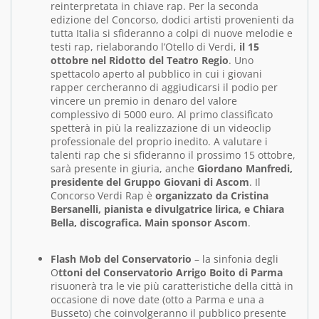
reinterpretata in chiave rap. Per la seconda
edizione del Concorso, dodici artisti provenienti da
tutta Italia si sfideranno a colpi di nuove melodie e
testi rap, rielaborando l’Otello di Verdi,
il 15
ottobre nel Ridotto del Teatro Regio
. Uno
spettacolo aperto al pubblico in cui i giovani
rapper cercheranno di aggiudicarsi il podio per
vincere un premio in denaro del valore
complessivo di 5000 euro. Al primo classificato
spetterà in più la realizzazione di un videoclip
professionale del proprio inedito. A valutare i
talenti rap che si sfideranno il prossimo 15 ottobre,
sarà presente in giuria, anche
Giordano Manfredi,
presidente del Gruppo Giovani di Ascom
. Il
Concorso Verdi Rap è
organizzato da Cristina
Bersanelli, pianista e divulgatrice lirica, e Chiara
Bella, discografica. Main sponsor Ascom
.
Flash Mob del Conservatorio
– la sinfonia degli
O
ttoni del Conservatorio Arrigo Boito di Parma
risuonerà tra le vie più caratteristiche della città in
occasione di nove date (otto a Parma e una a
Busseto) che coinvolgeranno il pubblico presente