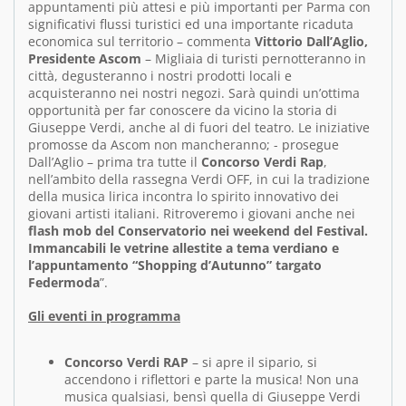
appuntamenti più attesi e più importanti per Parma con
significativi flussi turistici ed una importante ricaduta
economica sul territorio – commenta
Vittorio Dall’Aglio,
Presidente Ascom
– Migliaia di turisti pernotteranno in
città, degusteranno i nostri prodotti locali e
acquisteranno nei nostri negozi. Sarà quindi un’ottima
opportunità per far conoscere da vicino la storia di
Giuseppe Verdi, anche al di fuori del teatro. Le iniziative
promosse da Ascom non mancheranno; - prosegue
Dall’Aglio – prima tra tutte il
Concorso Verdi Rap
,
nell’ambito della rassegna Verdi OFF, in cui la tradizione
della musica lirica incontra lo spirito innovativo dei
giovani artisti italiani. Ritroveremo i giovani anche nei
flash mob del Conservatorio nei weekend del Festival.
Immancabili le vetrine allestite a tema verdiano e
l’appuntamento “Shopping d’Autunno” targato
Federmoda
”.
Gli eventi in programma
Concorso Verdi RAP
– si apre il sipario, si
accendono i riflettori e parte la musica! Non una
musica qualsiasi, bensì quella di Giuseppe Verdi