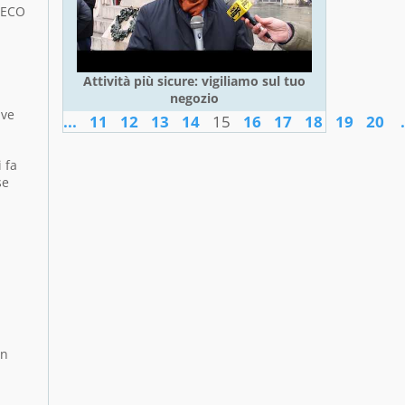
ATECO
Attività più sicure: vigiliamo sul tuo
negozio
ive
...
11
12
13
14
15
16
17
18
19
20
.
 fa
se
in