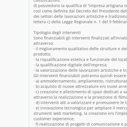
classificazioni;
d) possiedono la qualifica di “impresa artigiana sv
così come definita dal Decreto del Presidente de
dei settori delle lavorazioni artistiche e tradizio
lettera c) della Legge Regionale n. 1 del 9 febbra
Tipologia degli interventi
Sono finanziabili gli interventi finalizzati all’inna
attraverso:
· il miglioramento qualitativo delle strutture e d
prodotto;
· la riqualificazione estetica e funzionale del loc
· la qualificazione digitale dell’impresa;
· la valorizzazione delle lavorazioni artistiche e tr
Gli interventi finanziabili potranno quindi essere 
· a) ammodernamento, ampliamento, ristrutturazio
· b) acquisto di nuove attrezzature e/o nuovi arredi
· c) creazione e allestimento di spazi dedicati a val
attraverso la realizzazione e la proiezione di film
· d) interventi atti a valorizzare e promuovere le t
· e) innovazione tecnologica per ampliare il merc
strumenti web marketing, la creazione e/o l’implem
customer experience;
· f) realizzazione di progetti di comunicazione 