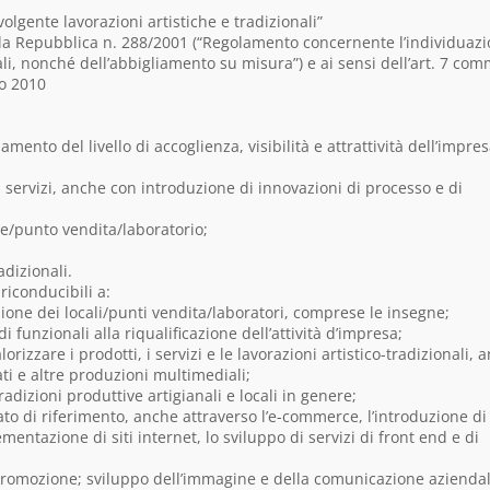
olgente lavorazioni artistiche e tradizionali”
lla Repubblica n. 288/2001 (“Regolamento concernente l’individuaz
nali, nonché dell’abbigliamento su misura”) e ai sensi dell’art. 7 co
io 2010
lzamento del livello di accoglienza, visibilità e attrattività dell’impre
ei servizi, anche con introduzione di innovazioni di processo e di
ale/punto vendita/laboratorio;
adizionali.
riconducibili a:
ne dei locali/punti vendita/laboratori, comprese le insegne;
 funzionali alla riqualificazione dell’attività d’impresa;
orizzare i prodotti, i servizi e le lavorazioni artistico-tradizionali, 
ati e altre produzioni multimediali;
radizioni produttive artigianali e locali in genere;
ato di riferimento, anche attraverso l’e-commerce, l’introduzione di
entazione di siti internet, lo sviluppo di servizi di front end e di
e promozione; sviluppo dell’immagine e della comunicazione azienda