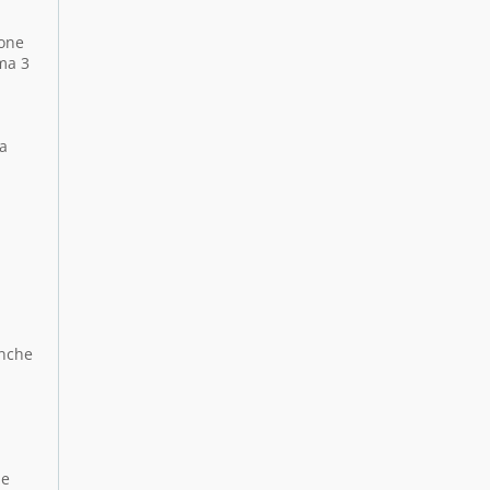
ione
mma 3
sa
anche
le