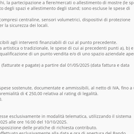
hi, la partecipazione a fiere/mercati o allestimento di mostre (le s
sto degli spazi e allestimento degli stand; sono escluse le spese di
 (compresi centraline, sensori volumetrici, dispositivi di protezione
 la sicurezza dei locali.
ili agli interventi finanziabili di cui al punto precedente.
artistica o tradizionale, le spese di cui ai precedenti punti a), b) e
 riqualificazione di un punto vendita e/o di uno spazio aziendale ape
fatturate e pagate) a partire dal 01/05/2025 (data fattura e data
 spese sostenute, documentate e ammissibili, al netto di IVA, fino a
emialità di € 250,00 relativa al rating di legalità.
0.
esse esclusivamente in modalità telematica, utilizzando il sistema
2025 alle ore 16:00 del 10/10/2025.
sposizione delle pratiche di richiesta contributo.
 effettuato esclusivamente alla data e ora di apertura del Bando.