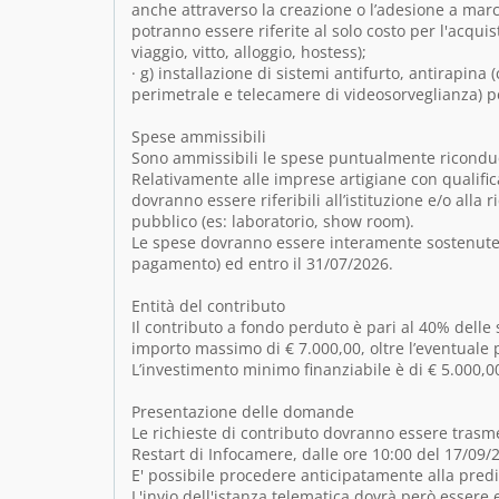
anche attraverso la creazione o l’adesione a marc
potranno essere riferite al solo costo per l'acqui
viaggio, vitto, alloggio, hostess);
· g) installazione di sistemi antifurto, antirapina
perimetrale e telecamere di videosorveglianza) per
Spese ammissibili
Sono ammissibili le spese puntualmente riconducib
Relativamente alle imprese artigiane con qualifica 
dovranno essere riferibili all’istituzione e/o alla
pubblico (es: laboratorio, show room).
Le spese dovranno essere interamente sostenute (
pagamento) ed entro il 31/07/2026.
Entità del contributo
Il contributo a fondo perduto è pari al 40% delle
importo massimo di € 7.000,00, oltre l’eventuale pr
L’investimento minimo finanziabile è di € 5.000,0
Presentazione delle domande
Le richieste di contributo dovranno essere trasm
Restart di Infocamere, dalle ore 10:00 del 17/09/
E' possibile procedere anticipatamente alla predi
L'invio dell'istanza telematica dovrà però essere