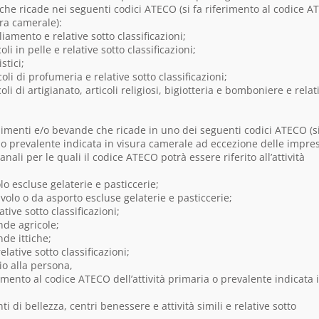
o che ricade nei seguenti codici ATECO (si fa riferimento al codice 
ura camerale):
liamento e relative sotto classificazioni;
li in pelle e relative sotto classificazioni;
stici;
oli di profumeria e relative sotto classificazioni;
li di artigianato, articoli religiosi, bigiotteria e bomboniere e relat
alimenti e/o bevande che ricade in uno dei seguenti codici ATECO (si
a o prevalente indicata in visura camerale ad eccezione delle impre
anali per le quali il codice ATECO potrà essere riferito all’attività
olo escluse gelaterie e pasticcerie;
tavolo o da asporto escluse gelaterie e pasticcerie;
ative sotto classificazioni;
ende agricole;
nde ittiche;
lative sotto classificazioni;
zio alla persona,
imento al codice ATECO dell’attività primaria o prevalente indicata 
ti di bellezza, centri benessere e attività simili e relative sotto