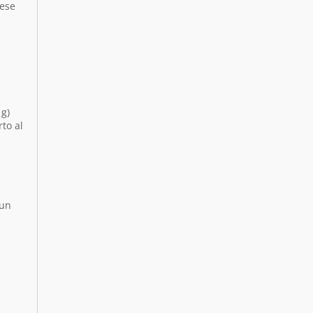
pese
 g)
rto al
 un