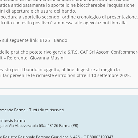
atica anticipatamente lo sportello ne bloccherebbe l'acquisizione
ini di apertura e chiusura del bando.
cedura a sportello secondo l’ordine cronologico di presentazione.
struita con esito positivo è ammessa alle agevolazioni fino alla
e sul seguente link: BT25 - Bando
 delle pratiche potete rivolgervi a S.T.S. CAT Srl Ascom Confcommer
t – Referente: Giovanna Musini
visto per il bando in oggetto, al fine di gestire al meglio la
far pervenire le richieste entro non oltre il 10 settembre 2025.
ercio Parma – Tutti i diritti riservati
mmercio Parma
gale: Via Abbeveratoia 63/a 43126 Parma (PR)
one Registro Regionale Persone Giuridiche N.426 – C.F.80003190347