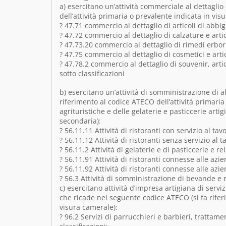
a) esercitano un’attività commerciale al dettagli
dell’attività primaria o prevalente indicata in vis
? 47.71 commercio al dettaglio di articoli di abbig
? 47.72 commercio al dettaglio di calzature e artico
? 47.73.20 commercio al dettaglio di rimedi erbori
? 47.75 commercio al dettaglio di cosmetici e artic
? 47.78.2 commercio al dettaglio di souvenir, artico
sotto classificazioni
b) esercitano un’attività di somministrazione di 
riferimento al codice ATECO dell’attività primari
agrituristiche e delle gelaterie e pasticcerie artigi
secondaria):
? 56.11.11 Attività di ristoranti con servizio al tav
? 56.11.12 Attività di ristoranti senza servizio al 
? 56.11.2 Attività di gelaterie e di pasticcerie e rel
? 56.11.91 Attività di ristoranti connesse alle azi
? 56.11.92 Attività di ristoranti connesse alle azie
? 56.3 Attività di somministrazione di bevande e re
c) esercitano attività d’impresa artigiana di servi
che ricade nel seguente codice ATECO (si fa rifer
visura camerale):
? 96.2 Servizi di parrucchieri e barbieri, trattamen