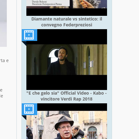
Diamante naturale vs sintetico: il
convegno Federpreziosi
rta e
 e
"E che gelo sia" Official Video - Kabo -
le
vincitore Verdi Rap 2018