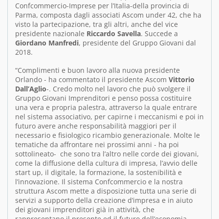
Confcommercio-Imprese per l’Italia-della provincia di
Parma, composta dagli associati Ascom under 42, che ha
visto la partecipazione, tra gli altri, anche del vice
presidente nazionale
Riccardo Savella
. Succede a
Giordano Manfredi
, presidente del Gruppo Giovani dal
2018.
“Complimenti e buon lavoro alla nuova presidente
Orlando - ha commentato il presidente Ascom
Vittorio
Dall’Aglio
-. Credo molto nel lavoro che può svolgere il
Gruppo Giovani Imprenditori e penso possa costituire
una vera e propria palestra, attraverso la quale entrare
nel sistema associativo, per capirne i meccanismi e poi in
futuro avere anche responsabilità maggiori per il
necessario e fisiologico ricambio generazionale. Molte le
tematiche da affrontare nei prossimi anni - ha poi
sottolineato- che sono tra l’altro nelle corde dei giovani,
come la diffusione della cultura di impresa, l’avvio delle
start up, il digitale, la formazione, la sostenibilità e
l’innovazione. Il sistema Confcommercio e la nostra
struttura Ascom mette a disposizione tutta una serie di
servizi a supporto della creazione d’impresa e in aiuto
dei giovani imprenditori già in attività, che
rappresentano il presente ed il futuro dell’economia