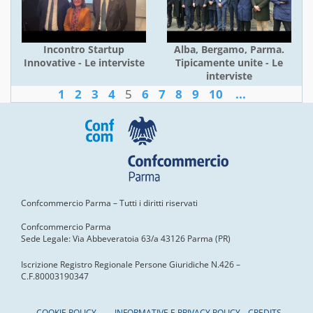
Incontro Startup
Alba, Bergamo, Parma.
Innovative - Le interviste
Tipicamente unite - Le
interviste
1
2
3
4
5
6
7
8
9
10
...
Confcommercio Parma – Tutti i diritti riservati
Confcommercio Parma
Sede Legale: Via Abbeveratoia 63/a 43126 Parma (PR)
Iscrizione Registro Regionale Persone Giuridiche N.426 –
C.F.80003190347
COOKIE POLICY
INFORMATIVE E PRIVACY POLICY
CREDITS