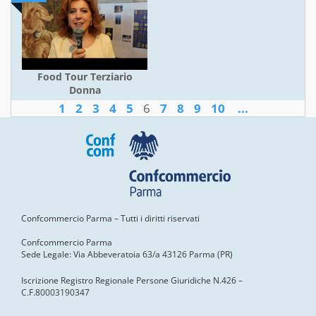
Food Tour Terziario
Donna
1
2
3
4
5
6
7
8
9
10
...
Confcommercio Parma – Tutti i diritti riservati
Confcommercio Parma
Sede Legale: Via Abbeveratoia 63/a 43126 Parma (PR)
Iscrizione Registro Regionale Persone Giuridiche N.426 –
C.F.80003190347