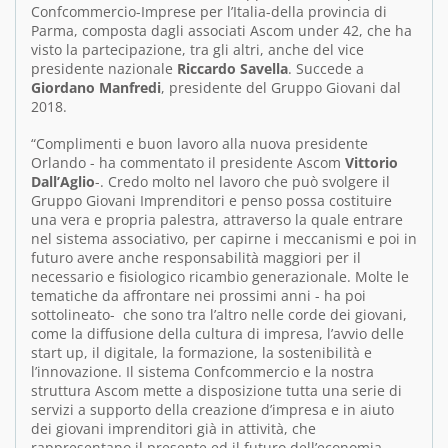
Confcommercio-Imprese per l’Italia-della provincia di
Parma, composta dagli associati Ascom under 42, che ha
visto la partecipazione, tra gli altri, anche del vice
presidente nazionale
Riccardo Savella
. Succede a
Giordano Manfredi
, presidente del Gruppo Giovani dal
2018.
“Complimenti e buon lavoro alla nuova presidente
Orlando - ha commentato il presidente Ascom
Vittorio
Dall’Aglio
-. Credo molto nel lavoro che può svolgere il
Gruppo Giovani Imprenditori e penso possa costituire
una vera e propria palestra, attraverso la quale entrare
nel sistema associativo, per capirne i meccanismi e poi in
futuro avere anche responsabilità maggiori per il
necessario e fisiologico ricambio generazionale. Molte le
tematiche da affrontare nei prossimi anni - ha poi
sottolineato- che sono tra l’altro nelle corde dei giovani,
come la diffusione della cultura di impresa, l’avvio delle
start up, il digitale, la formazione, la sostenibilità e
l’innovazione. Il sistema Confcommercio e la nostra
struttura Ascom mette a disposizione tutta una serie di
servizi a supporto della creazione d’impresa e in aiuto
dei giovani imprenditori già in attività, che
rappresentano il presente ed il futuro dell’economia