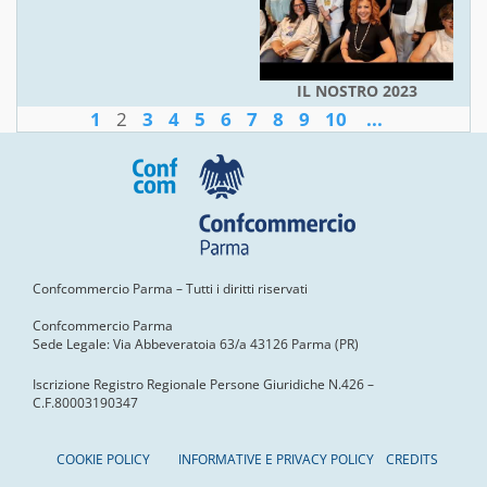
IL NOSTRO 2023
1
2
3
4
5
6
7
8
9
10
...
Confcommercio Parma – Tutti i diritti riservati
Confcommercio Parma
Sede Legale: Via Abbeveratoia 63/a 43126 Parma (PR)
Iscrizione Registro Regionale Persone Giuridiche N.426 –
C.F.80003190347
COOKIE POLICY
INFORMATIVE E PRIVACY POLICY
CREDITS